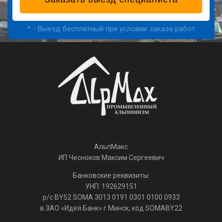
* - Выезд бесплатный при условии заказа работ
АльпМакс
ИП Чесноков Максим Сергеевич
Банковские реквизиты:
УНП: 192629151
р/с BY52 SOMA 3013 0191 0301 0100 0933
в ЗАО «Идея Банк» г.Минск, код SOMABY22