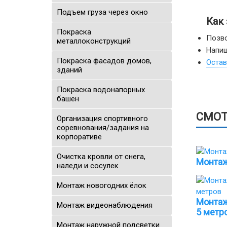
Подъем груза через окно
Как
Покраска
Позво
металлоконструкций
Напиш
Покраска фасадов домов,
Остав
зданий
Покраска водонапорных
башен
СМОТ
Организация спортивного
соревнования/задания на
корпоративе
Очистка кровли от снега,
Монтаж
наледи и сосулек
Монтаж новогодних ёлок
Монтаж
Монтаж видеонаблюдения
5 метр
Монтаж наружной подсветки