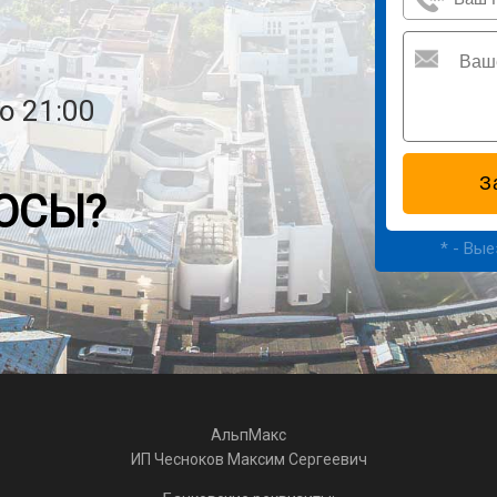
о 21:00
ОСЫ?
* - Вы
АльпМакс
ИП Чесноков Максим Сергеевич