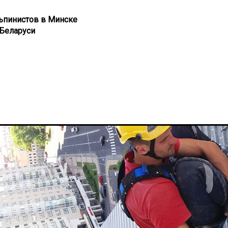
ьпинистов в Минске
Беларуси
ет балкон