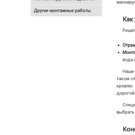
маскирую
Другие монтажные работы
Как
Решит
Отрем
Монти
вода 
Наши 
таком с
кровлю.
дорогой.
Специ
выбрать
Конс