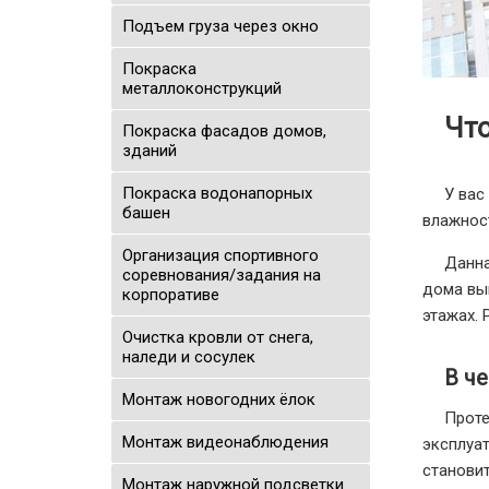
Подъем груза через окно
Покраска
металлоконструкций
Что
Покраска фасадов домов,
зданий
Покраска водонапорных
У вас
башен
влажнос
Организация спортивного
Данна
соревнования/задания на
дома вы
корпоративе
этажах. 
Очистка кровли от снега,
наледи и сосулек
В ч
Монтаж новогодних ёлок
Проте
Монтаж видеонаблюдения
эксплуат
станови
Монтаж наружной подсветки